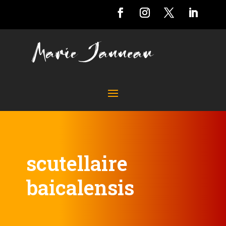
scutellaire
baicalensis