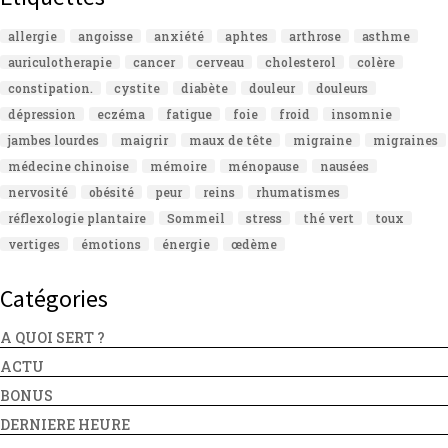
allergie
angoisse
anxiété
aphtes
arthrose
asthme
auriculotherapie
cancer
cerveau
cholesterol
colère
constipation.
cystite
diabète
douleur
douleurs
dépression
eczéma
fatigue
foie
froid
insomnie
jambes lourdes
maigrir
maux de tête
migraine
migraines
médecine chinoise
mémoire
ménopause
nausées
nervosité
obésité
peur
reins
rhumatismes
réflexologie plantaire
Sommeil
stress
thé vert
toux
vertiges
émotions
énergie
œdème
Catégories
A QUOI SERT ?
ACTU
BONUS
DERNIERE HEURE