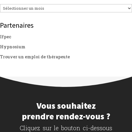
Archives
Partenaires
Ifpec
Hypnosium
Trouver un emploi de thérapeute
Vous souhaitez
prendre rendez-vous ?
Cliquez sur le bouton ci-dessous