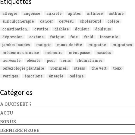
Étiquettes
allergie
angoisse
anxiété
aphtes
arthrose
asthme
auriculotherapie
cancer
cerveau
cholesterol
colère
constipation.
cystite
diabète
douleur
douleurs
dépression
eczéma
fatigue
foie
froid
insomnie
jambes lourdes
maigrir
maux de tête
migraine
migraines
médecine chinoise
mémoire
ménopause
nausées
nervosité
obésité
peur
reins
rhumatismes
réflexologie plantaire
Sommeil
stress
thé vert
toux
vertiges
émotions
énergie
œdème
Catégories
A QUOI SERT ?
ACTU
BONUS
DERNIERE HEURE