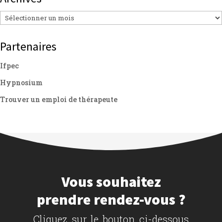
Archives
Partenaires
Ifpec
Hypnosium
Trouver un emploi de thérapeute
Vous souhaitez
prendre rendez-vous ?
Cliquez sur le bouton ci-dessous