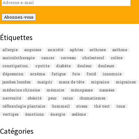
Adresse
e-
mail
Abonnez-vous
Étiquettes
allergie
angoisse
anxiété
aphtes
arthrose
asthme
auriculotherapie
cancer
cerveau
cholesterol
colère
constipation.
cystite
diabète
douleur
douleurs
dépression
eczéma
fatigue
foie
froid
insomnie
jambes lourdes
maigrir
maux de tête
migraine
migraines
médecine chinoise
mémoire
ménopause
nausées
nervosité
obésité
peur
reins
rhumatismes
réflexologie plantaire
Sommeil
stress
thé vert
toux
vertiges
émotions
énergie
œdème
Catégories