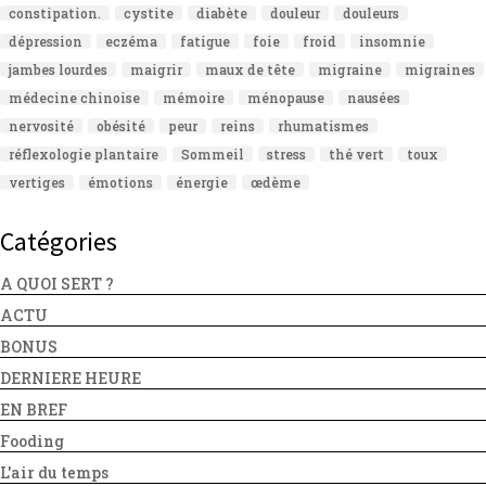
constipation.
cystite
diabète
douleur
douleurs
dépression
eczéma
fatigue
foie
froid
insomnie
jambes lourdes
maigrir
maux de tête
migraine
migraines
médecine chinoise
mémoire
ménopause
nausées
nervosité
obésité
peur
reins
rhumatismes
réflexologie plantaire
Sommeil
stress
thé vert
toux
vertiges
émotions
énergie
œdème
Catégories
A QUOI SERT ?
ACTU
BONUS
DERNIERE HEURE
EN BREF
Fooding
L'air du temps