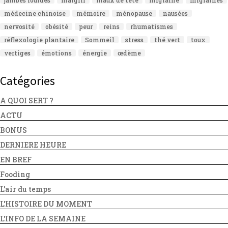
médecine chinoise
mémoire
ménopause
nausées
nervosité
obésité
peur
reins
rhumatismes
réflexologie plantaire
Sommeil
stress
thé vert
toux
vertiges
émotions
énergie
œdème
Catégories
A QUOI SERT ?
ACTU
BONUS
DERNIERE HEURE
EN BREF
Fooding
L'air du temps
L'HISTOIRE DU MOMENT
L'INFO DE LA SEMAINE