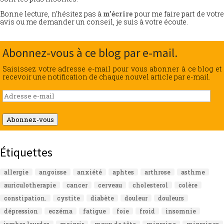
Bonne lecture, n’hésitez pas à
m’écrire
pour me faire part de votr
avis ou me demander un conseil, je suis à votre écoute.
Abonnez-vous à ce blog par e-mail.
Saisissez votre adresse e-mail pour vous abonner à ce blog et
recevoir une notification de chaque nouvel article par e-mail.
Adresse
e-
mail
Abonnez-vous
Étiquettes
allergie
angoisse
anxiété
aphtes
arthrose
asthme
auriculotherapie
cancer
cerveau
cholesterol
colère
constipation.
cystite
diabète
douleur
douleurs
dépression
eczéma
fatigue
foie
froid
insomnie
jambes lourdes
maigrir
maux de tête
migraine
migraines