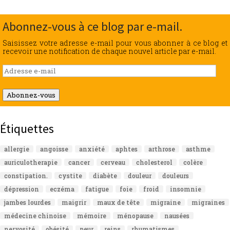
Abonnez-vous à ce blog par e-mail.
Saisissez votre adresse e-mail pour vous abonner à ce blog et
recevoir une notification de chaque nouvel article par e-mail.
Adresse
e-
mail
Abonnez-vous
Étiquettes
allergie
angoisse
anxiété
aphtes
arthrose
asthme
auriculotherapie
cancer
cerveau
cholesterol
colère
constipation.
cystite
diabète
douleur
douleurs
dépression
eczéma
fatigue
foie
froid
insomnie
jambes lourdes
maigrir
maux de tête
migraine
migraines
médecine chinoise
mémoire
ménopause
nausées
nervosité
obésité
peur
reins
rhumatismes