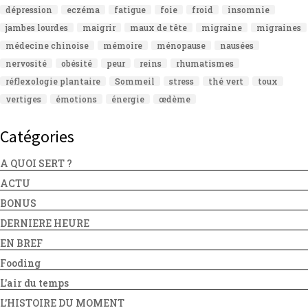
dépression
eczéma
fatigue
foie
froid
insomnie
jambes lourdes
maigrir
maux de tête
migraine
migraines
médecine chinoise
mémoire
ménopause
nausées
nervosité
obésité
peur
reins
rhumatismes
réflexologie plantaire
Sommeil
stress
thé vert
toux
vertiges
émotions
énergie
œdème
Catégories
A QUOI SERT ?
ACTU
BONUS
DERNIERE HEURE
EN BREF
Fooding
L'air du temps
L'HISTOIRE DU MOMENT