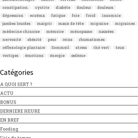
constipation.
cystite
diabète
douleur
douleurs
dépression
eczéma
fatigue
foie
froid
insomnie
jambes lourdes
maigrir
maux de tête
migraine
migraines
médecine chinoise
mémoire
ménopause
nausées
nervosité
obésité
peur
reins
rhumatismes
réflexologie plantaire
Sommeil
stress
thé vert
toux
vertiges
émotions
énergie
œdème
Catégories
A QUOI SERT ?
ACTU
BONUS
DERNIERE HEURE
EN BREF
Fooding
L'air du temps