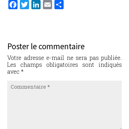
F
T
Li
E
P
a
w
n
m
ar
c
it
k
ai
ta
e
te
e
l
g
b
r
dI
er
Poster le commentaire
o
n
o
Votre adresse e-mail ne sera pas publiée.
Les champs obligatoires sont indiqués
k
avec
*