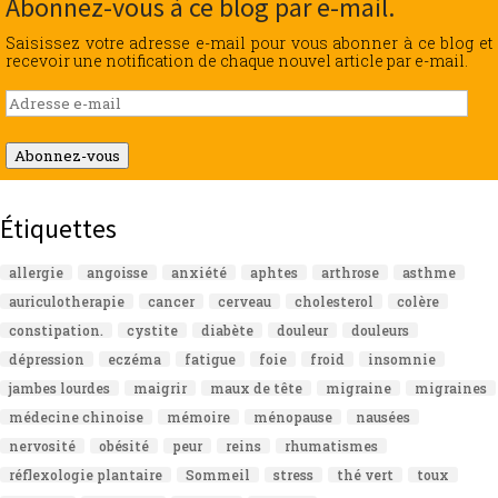
Abonnez-vous à ce blog par e-mail.
Saisissez votre adresse e-mail pour vous abonner à ce blog et
recevoir une notification de chaque nouvel article par e-mail.
Adresse
e-
mail
Abonnez-vous
Étiquettes
allergie
angoisse
anxiété
aphtes
arthrose
asthme
auriculotherapie
cancer
cerveau
cholesterol
colère
constipation.
cystite
diabète
douleur
douleurs
dépression
eczéma
fatigue
foie
froid
insomnie
jambes lourdes
maigrir
maux de tête
migraine
migraines
médecine chinoise
mémoire
ménopause
nausées
nervosité
obésité
peur
reins
rhumatismes
réflexologie plantaire
Sommeil
stress
thé vert
toux