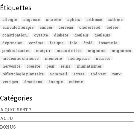
Étiquettes
allergie
angoisse
anxiété
aphtes
arthrose
asthme
auriculotherapie
cancer
cerveau
cholesterol
colère
constipation.
cystite
diabète
douleur
douleurs
dépression
eczéma
fatigue
foie
froid
insomnie
jambes lourdes
maigrir
maux de tête
migraine
migraines
médecine chinoise
mémoire
ménopause
nausées
nervosité
obésité
peur
reins
rhumatismes
réflexologie plantaire
Sommeil
stress
thé vert
toux
vertiges
émotions
énergie
œdème
Catégories
A QUOI SERT ?
ACTU
BONUS