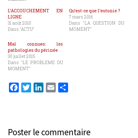
L’ACCOUCHEMENT EN
Qu’est-ce que l’eutonie ?
LIGNE
7 mars 2016
31 août 2010
Dans "LA QUESTION DU
Dans "ACTU"
MOMENT"
Mal connues: les
pathologies du périnée
30 juillet 2015
Dans "LE PROBLEME DU
MOMENT"
F
T
Li
E
P
a
w
n
m
ar
c
it
k
ai
ta
e
te
e
l
g
b
r
dI
er
Poster le commentaire
o
n