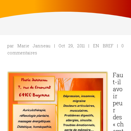
par
Marie Janneau
|
Oct 29, 2011
|
EN BREF
|
0
commentaires
Fau
t-il
avo
ir
peu
r
des
« ch