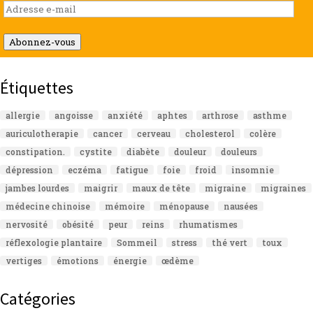
Adresse
e-
mail
Abonnez-vous
Étiquettes
allergie
angoisse
anxiété
aphtes
arthrose
asthme
auriculotherapie
cancer
cerveau
cholesterol
colère
constipation.
cystite
diabète
douleur
douleurs
dépression
eczéma
fatigue
foie
froid
insomnie
jambes lourdes
maigrir
maux de tête
migraine
migraines
médecine chinoise
mémoire
ménopause
nausées
nervosité
obésité
peur
reins
rhumatismes
réflexologie plantaire
Sommeil
stress
thé vert
toux
vertiges
émotions
énergie
œdème
Catégories