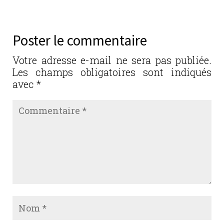
e
te
e
l
g
b
r
dI
er
Poster le commentaire
o
n
o
Votre adresse e-mail ne sera pas publiée.
Les champs obligatoires sont indiqués
k
avec
*