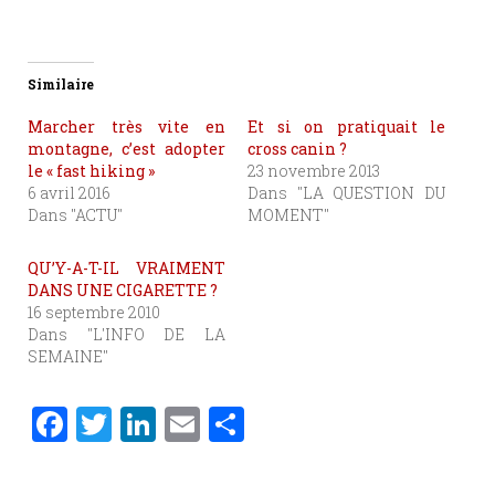
Similaire
Marcher très vite en
Et si on pratiquait le
montagne, c’est adopter
cross canin ?
le « fast hiking »
23 novembre 2013
6 avril 2016
Dans "LA QUESTION DU
Dans "ACTU"
MOMENT"
QU’Y-A-T-IL VRAIMENT
DANS UNE CIGARETTE ?
16 septembre 2010
Dans "L'INFO DE LA
SEMAINE"
F
T
Li
E
P
a
w
n
m
ar
c
it
k
ai
ta