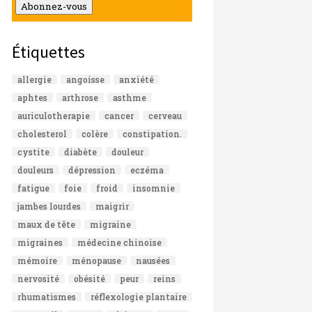
mail
Abonnez-vous
Étiquettes
allergie
angoisse
anxiété
aphtes
arthrose
asthme
auriculotherapie
cancer
cerveau
cholesterol
colère
constipation.
cystite
diabète
douleur
douleurs
dépression
eczéma
fatigue
foie
froid
insomnie
jambes lourdes
maigrir
maux de tête
migraine
migraines
médecine chinoise
mémoire
ménopause
nausées
nervosité
obésité
peur
reins
rhumatismes
réflexologie plantaire