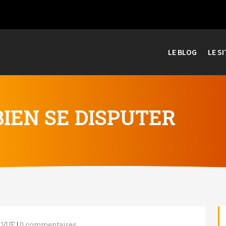
LE BLOG
LE SI
IEN SE DISPUTER
 VUE
|
0 commentaires