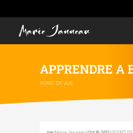
APPRENDRE A B
POINT DE VUE
par
Marie Janneau
|
Oct 19, 2012
|
POINT DE