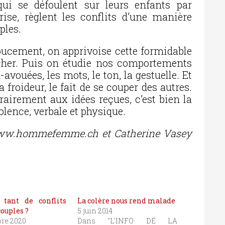
qui se défoulent sur leurs enfants par
ise, règlent les conflits d’une manière
ples.
oucement, on apprivoise cette formidable
âcher. Puis on étudie nos comportements
vouées, les mots, le ton, la gestuelle. Et
la froideur, le fait de se couper des autres.
trairement aux idées reçues, c’est bien la
olence, verbale et physique.
www.hommefemme.ch et Catherine Vasey
 tant de conflits
La colère nous rend malade
couples ?
5 juin 2014
re 2020
Dans "L'INFO DE LA