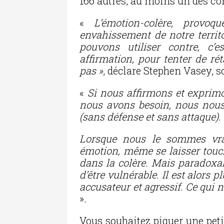
166 autres, au moins un des co
«
L’émotion-colère, prov
envahissement de notre territo
pouvons utiliser contre, c’
affirmation, pour tenter de ré
pas »
, déclare Stephen Vasey, s
«
Si nous affirmons et exprimo
nous avons besoin, nous nous
(sans défense et sans attaque).
Lorsque nous le sommes vrai
émotion, même se laisser tou
dans la colère. Mais paradoxal
d’être vulnérable. Il est alors p
accusateur et agressif. Ce qui
».
Vous souhaitez piquer une peti