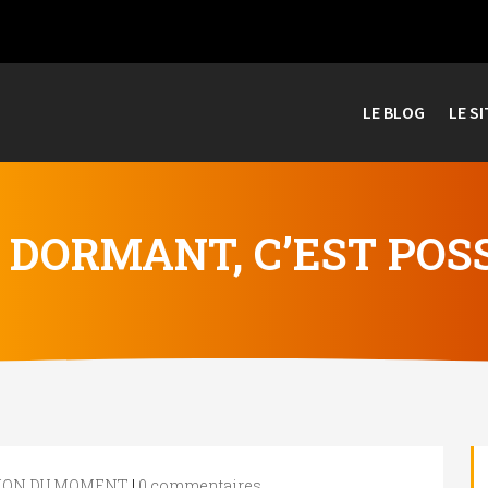
LE BLOG
LE SI
DORMANT, C’EST POSS
TION DU MOMENT
|
0 commentaires