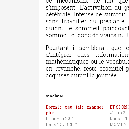
ce mécanisme ne fait que
s’imposent. L’activation du g
cérébrale. Intense de surcroît
sans travailler au préalable. 
durant le sommeil paradoxa
sommeil et donc de vraies nuit
Pourtant il semblerait que 
d’intégrer cdes informat
mathématiques ou le vocabula
en revanche, reste essentiel
acquises durant la journée.
Similaire
Dormir peu fait manger
ET SI ON
plus
21 juin 20
16 janvier 2014
Dans "
Dans "EN BREF"
MOMENT