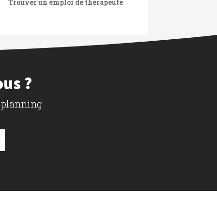
Trouver un emploi de thérapeute
ous ?
 planning