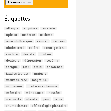
mail
Abonnez-vous
Étiquettes
allergie
angoisse
anxiété
aphtes
arthrose
asthme
auriculotherapie
cancer
cerveau
cholesterol
colère
constipation.
cystite
diabète
douleur
douleurs
dépression
eczéma
fatigue
foie
froid
insomnie
jambes lourdes
maigrir
maux de tête
migraine
migraines
médecine chinoise
mémoire
ménopause
nausées
nervosité
obésité
peur
reins
rhumatismes
réflexologie plantaire