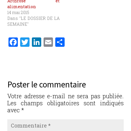
Arthrose et
alimentation
14 mai 2015
Dans "LE DOSSIER DE LA
SEMAINE"
F
T
Li
E
P
a
w
n
m
ar
c
it
k
ai
ta
e
te
e
l
g
b
r
dI
er
Poster le commentaire
o
n
o
Votre adresse e-mail ne sera pas publiée.
Les champs obligatoires sont indiqués
k
avec
*