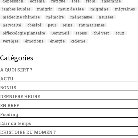
dépression
eczéma
fatigue
foie
froid
insomnie
jambes lourdes
maigrir
maux de tête
migraine
migraines
médecine chinoise
mémoire
ménopause
nausées
nervosité
obésité
peur
reins
rhumatismes
réflexologie plantaire
Sommeil
stress
thé vert
toux
vertiges
émotions
énergie
œdème
Catégories
A QUOI SERT ?
ACTU
BONUS
DERNIERE HEURE
EN BREF
Fooding
L'air du temps
L'HISTOIRE DU MOMENT