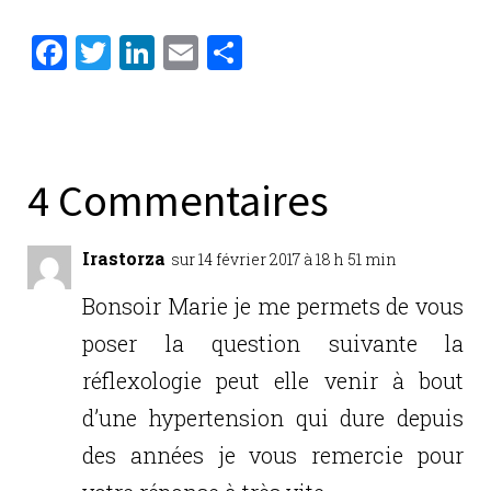
F
T
Li
E
P
a
w
n
m
ar
c
it
k
ai
ta
e
te
e
l
g
b
r
dI
er
4 Commentaires
o
n
o
Irastorza
sur 14 février 2017 à 18 h 51 min
k
Bonsoir Marie je me permets de vous
poser la question suivante la
réflexologie peut elle venir à bout
d’une hypertension qui dure depuis
des années je vous remercie pour