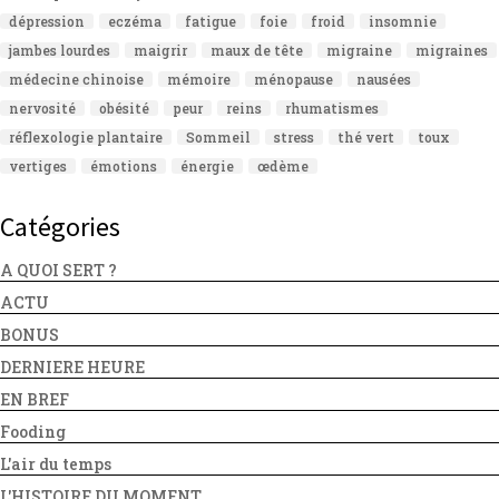
dépression
eczéma
fatigue
foie
froid
insomnie
jambes lourdes
maigrir
maux de tête
migraine
migraines
médecine chinoise
mémoire
ménopause
nausées
nervosité
obésité
peur
reins
rhumatismes
réflexologie plantaire
Sommeil
stress
thé vert
toux
vertiges
émotions
énergie
œdème
Catégories
A QUOI SERT ?
ACTU
BONUS
DERNIERE HEURE
EN BREF
Fooding
L'air du temps
L'HISTOIRE DU MOMENT