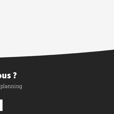
ous ?
 planning