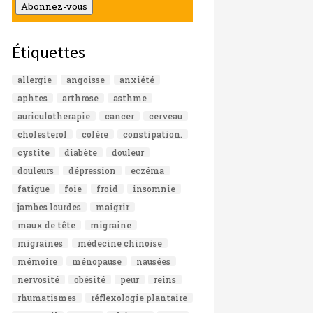
mail
Abonnez-vous
Étiquettes
allergie
angoisse
anxiété
aphtes
arthrose
asthme
auriculotherapie
cancer
cerveau
cholesterol
colère
constipation.
cystite
diabète
douleur
douleurs
dépression
eczéma
fatigue
foie
froid
insomnie
jambes lourdes
maigrir
maux de tête
migraine
migraines
médecine chinoise
mémoire
ménopause
nausées
nervosité
obésité
peur
reins
rhumatismes
réflexologie plantaire