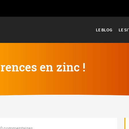
LE BLOG
LE SI
rences en zinc !
|
0 commentaires