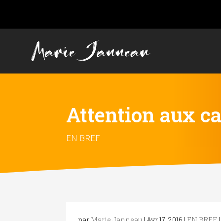
Attention aux ca
EN BREF
par
Marie Janneau
|
Avr 17, 2016
|
EN BREF