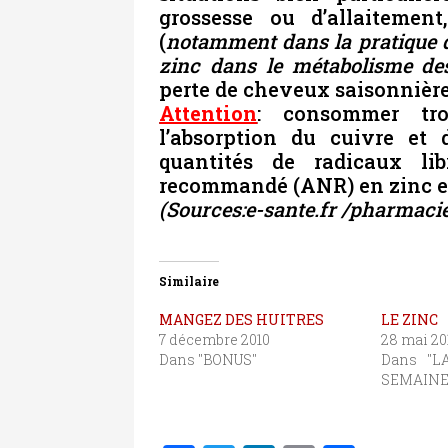
grossesse ou d’allaitement
(
notamment dans la pratique de
zinc dans le métabolisme de
perte de cheveux saisonnièr
Attention
: consommer tr
l’absorption du cuivre et 
quantités de radicaux libr
recommandé (ANR) en zinc est
(Sources:e-sante.fr /pharmacie
Similaire
MANGEZ DES HUITRES
LE ZINC
7 décembre 2010
28 mai 20
Dans "BONUS"
Dans "L
SEMAINE