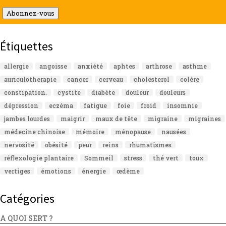
mail
Abonnez-vous
Étiquettes
allergie
angoisse
anxiété
aphtes
arthrose
asthme
auriculotherapie
cancer
cerveau
cholesterol
colère
constipation.
cystite
diabète
douleur
douleurs
dépression
eczéma
fatigue
foie
froid
insomnie
jambes lourdes
maigrir
maux de tête
migraine
migraines
médecine chinoise
mémoire
ménopause
nausées
nervosité
obésité
peur
reins
rhumatismes
réflexologie plantaire
Sommeil
stress
thé vert
toux
vertiges
émotions
énergie
œdème
Catégories
A QUOI SERT ?