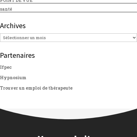
POINT DE VUE
santé
Archives
Archives
Partenaires
Ifpec
Hypnosium
Trouver un emploi de thérapeute