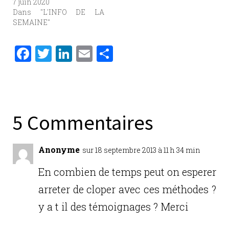
7 juin 2020
Dans "L'INFO DE LA
SEMAINE"
F
T
Li
E
P
a
w
n
m
ar
c
it
k
ai
ta
e
te
e
l
g
b
r
dI
er
5 Commentaires
o
n
o
Anonyme
sur 18 septembre 2013 à 11 h 34 min
k
En combien de temps peut on esperer
arreter de cloper avec ces méthodes ?
y a t il des témoignages ? Merci
Réponse