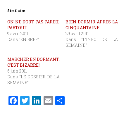
Similaire
ON NE DORT PAS PAREIL
BIEN DORMIR APRES LA
PARTOUT
CINQUANTAINE
9 avril 2011
29 avril 2011
Dans "EN BREF"
Dans "L'INFO DE LA
SEMAINE"
MARCHER EN DORMANT,
C’EST BIZARRE !
6 juin 2011
Dans "LE DOSSIER DE LA
SEMAINE"
F
T
Li
E
P
a
w
n
m
ar
c
it
k
ai
ta
e
te
e
l
g