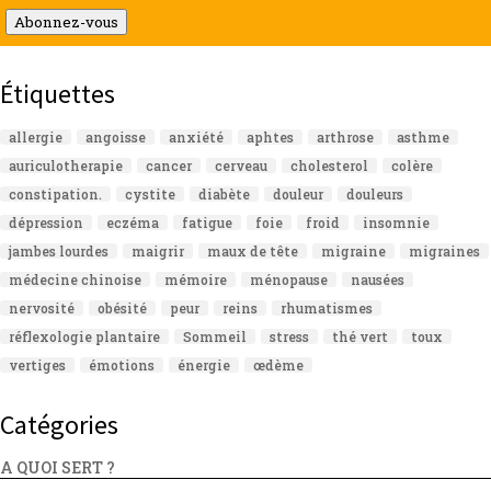
mail
Abonnez-vous
Étiquettes
allergie
angoisse
anxiété
aphtes
arthrose
asthme
auriculotherapie
cancer
cerveau
cholesterol
colère
constipation.
cystite
diabète
douleur
douleurs
dépression
eczéma
fatigue
foie
froid
insomnie
jambes lourdes
maigrir
maux de tête
migraine
migraines
médecine chinoise
mémoire
ménopause
nausées
nervosité
obésité
peur
reins
rhumatismes
réflexologie plantaire
Sommeil
stress
thé vert
toux
vertiges
émotions
énergie
œdème
Catégories
A QUOI SERT ?