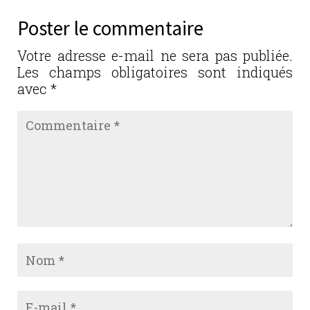
b
r
dI
er
Poster le commentaire
o
n
o
Votre adresse e-mail ne sera pas publiée.
Les champs obligatoires sont indiqués
k
avec
*