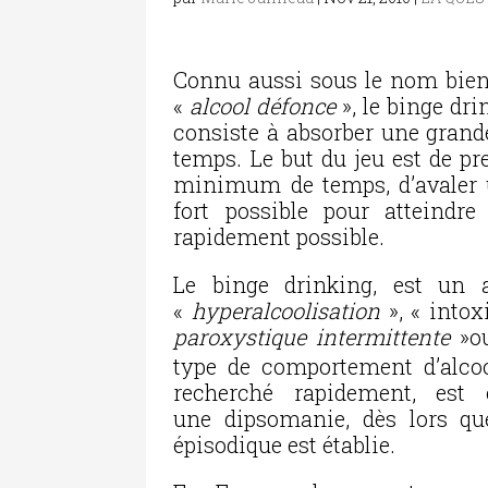
Connu aussi sous le nom bien
«
alcool défonce
», le binge d
consiste à absorber une grande
temps. Le but du jeu est de pr
minimum de temps,
d’avaler
fort possible pour atteindr
rapidement possible.
Le binge drinking, est un a
«
hyperalcoolisation
», « into
paroxystique intermittente
»ou
type de comportement d’alcool
recherché rapidement, es
une dipsomanie, dès lors qu
épisodique est établie.