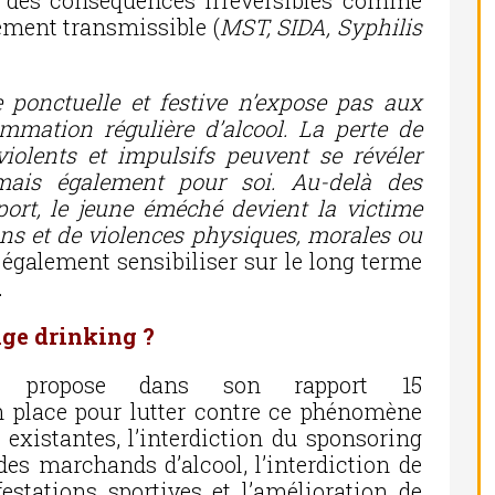
r des conséquences irréversibles comme
lement transmissible (
MST, SIDA, Syphilis
ponctuelle et festive n’expose pas aux
mation régulière d’alcool. La perte de
iolents et impulsifs peuvent se révéler
mais également pour soi. Au-delà des
port, le jeune éméché devient la victime
ons et de violences physiques, morales ou
 également sensibiliser sur le long terme
.
nge drinking ?
e propose dans son rapport 15
 place pour lutter contre ce phénomène
existantes, l’interdiction du sponsoring
des marchands d’alcool, l’interdiction de
estations sportives et l’amélioration de