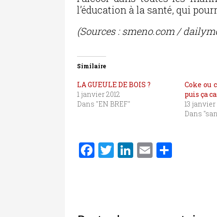
l’éducation à la santé, qui pou
(Sources : smeno.com / dailym
Similaire
LA GUEULE DE BOIS ?
Coke ou c
1 janvier 2012
puis ça ca
Dans "EN BREF"
13 janvier
Dans "san
F
T
Li
E
P
a
w
n
m
ar
c
it
k
ai
ta
e
te
e
l
g
b
r
dI
er