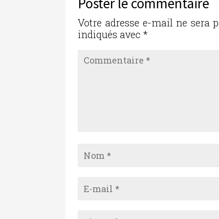
Poster le commentaire
o
n
o
Votre adresse e-mail ne sera p
indiqués avec
*
k