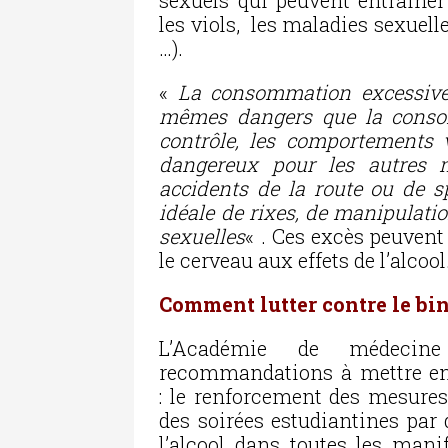
sexuels qui peuvent entraîne
les viols, les maladies sexuel
…).
«
La consommation excessive 
mêmes dangers que la consom
contrôle, les comportements v
dangereux pour les autres 
accidents de la route ou de s
idéale de rixes, de manipulati
sexuelles
« . Ces excès peuvent
le cerveau aux effets de l’alcool
Comment lutter contre le bi
L’Académie de médecin
recommandations à mettre en
: le renforcement des mesures 
des soirées estudiantines par 
l’alcool dans toutes les manif