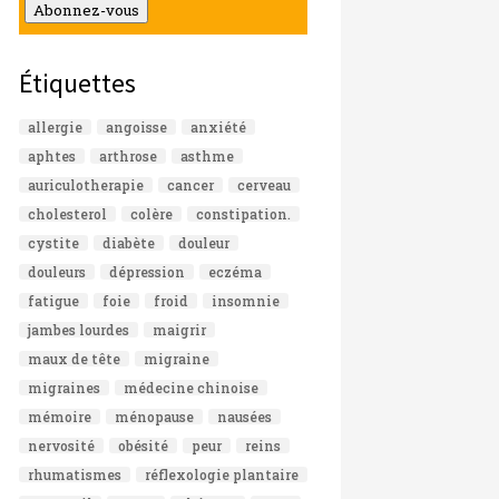
mail
Abonnez-vous
Étiquettes
allergie
angoisse
anxiété
aphtes
arthrose
asthme
auriculotherapie
cancer
cerveau
cholesterol
colère
constipation.
cystite
diabète
douleur
douleurs
dépression
eczéma
fatigue
foie
froid
insomnie
jambes lourdes
maigrir
maux de tête
migraine
migraines
médecine chinoise
mémoire
ménopause
nausées
nervosité
obésité
peur
reins
rhumatismes
réflexologie plantaire