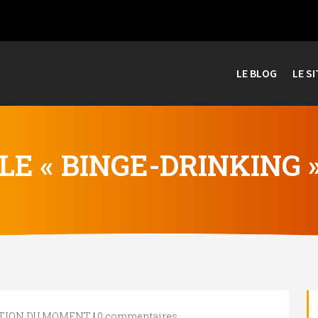
LE BLOG
LE SI
LE « BINGE-DRINKING »
STION DU MOMENT
|
0 commentaires