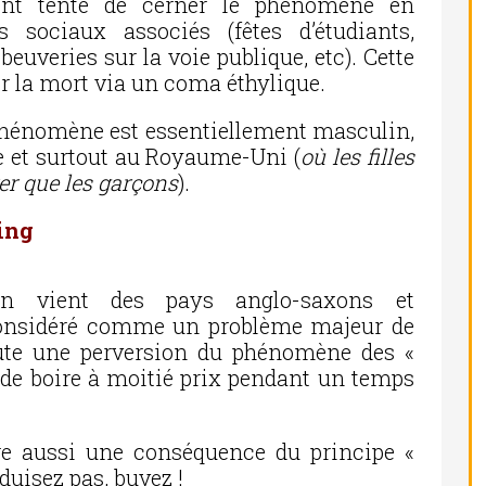
ont tenté de cerner le phénomène en
 sociaux associés (fêtes d’étudiants,
euveries sur la voie publique, etc). Cette
er la mort via un coma éthylique.
 phénomène est essentiellement masculin,
 et surtout au Royaume-Uni (
où les filles
er que les garçons
).
ing
 vient des pays anglo-saxons et
 considéré comme un problème majeur de
oute une perversion du phénomène des «
 de boire à moitié prix pendant un temps
tre aussi une conséquence du principe «
nduisez pas, buvez !