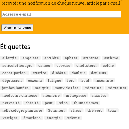
recevoir une notification de chaque nouvel article par e-mail.
Adresse
e-
mail
Abonnez-vous
Étiquettes
allergie
angoisse
anxiété
aphtes
arthrose
asthme
auriculotherapie
cancer
cerveau
cholesterol
colère
constipation.
cystite
diabète
douleur
douleurs
dépression
eczéma
fatigue
foie
froid
insomnie
jambes lourdes
maigrir
maux de tête
migraine
migraines
médecine chinoise
mémoire
ménopause
nausées
nervosité
obésité
peur
reins
rhumatismes
réflexologie plantaire
Sommeil
stress
thé vert
toux
vertiges
émotions
énergie
œdème