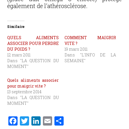
également de l’athérosclérose.
Similaire
QUELS ALIMENTS
COMMENT MAIGRIR
ASSOCIER POUR PERDRE
VITE ?
DU POIDS ?
19 mars 2011
12 mars 2011
Dans "L'INFO DE LA
Dans "LA QUESTION DU
SEMAINE"
MOMENT"
Quels aliments associer
pour maigrir vite ?
13 septembre 2014
Dans "LA QUESTION DU
MOMENT"
F
T
Li
E
P