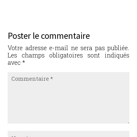
a
w
n
m
ar
c
it
k
ai
ta
e
te
e
l
g
b
r
dI
er
Poster le commentaire
o
n
o
Votre adresse e-mail ne sera pas publiée.
Les champs obligatoires sont indiqués
k
avec
*