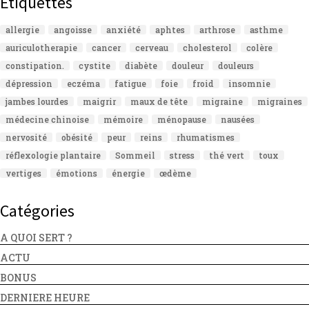
Étiquettes
allergie
angoisse
anxiété
aphtes
arthrose
asthme
auriculotherapie
cancer
cerveau
cholesterol
colère
constipation.
cystite
diabète
douleur
douleurs
dépression
eczéma
fatigue
foie
froid
insomnie
jambes lourdes
maigrir
maux de tête
migraine
migraines
médecine chinoise
mémoire
ménopause
nausées
nervosité
obésité
peur
reins
rhumatismes
réflexologie plantaire
Sommeil
stress
thé vert
toux
vertiges
émotions
énergie
œdème
Catégories
A QUOI SERT ?
ACTU
BONUS
DERNIERE HEURE