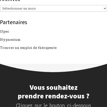
Archives
Partenaires
Ifpec
Hypnosium
Trouver un emploi de thérapeute
Vous souhaitez
prendre rendez-vous ?
Cliquez sur le bouton ci-dessous