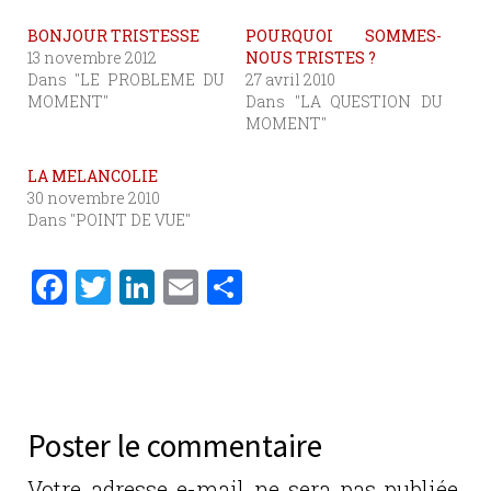
BONJOUR TRISTESSE
POURQUOI SOMMES-
13 novembre 2012
NOUS TRISTES ?
Dans "LE PROBLEME DU
27 avril 2010
MOMENT"
Dans "LA QUESTION DU
MOMENT"
LA MELANCOLIE
30 novembre 2010
Dans "POINT DE VUE"
F
T
Li
E
P
a
w
n
m
ar
c
it
k
ai
ta
e
te
e
l
g
b
r
dI
er
Poster le commentaire
o
n
Votre adresse e-mail ne sera pas publiée.