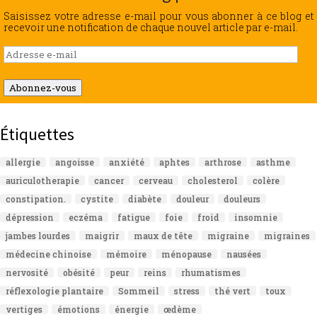
Saisissez votre adresse e-mail pour vous abonner à ce blog et
recevoir une notification de chaque nouvel article par e-mail.
Adresse
e-
mail
Abonnez-vous
Étiquettes
allergie
angoisse
anxiété
aphtes
arthrose
asthme
auriculotherapie
cancer
cerveau
cholesterol
colère
constipation.
cystite
diabète
douleur
douleurs
dépression
eczéma
fatigue
foie
froid
insomnie
jambes lourdes
maigrir
maux de tête
migraine
migraines
médecine chinoise
mémoire
ménopause
nausées
nervosité
obésité
peur
reins
rhumatismes
réflexologie plantaire
Sommeil
stress
thé vert
toux
vertiges
émotions
énergie
œdème