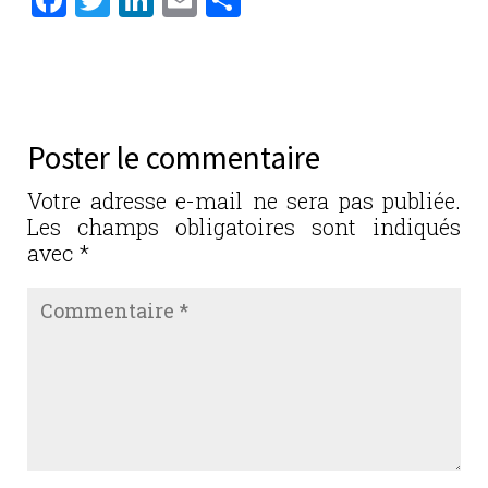
a
w
n
m
ar
c
it
k
ai
ta
e
te
e
l
g
b
r
dI
er
Poster le commentaire
o
n
o
Votre adresse e-mail ne sera pas publiée.
Les champs obligatoires sont indiqués
k
avec
*