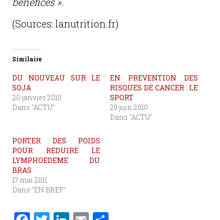
bénéfices ».
(Sources: lanutrition.fr)
Similaire
DU NOUVEAU SUR LE
EN PREVENTION DES
SOJA
RISQUES DE CANCER : LE
20 janvier 2010
SPORT
Dans "ACTU"
29 juin 2010
Dans "ACTU"
PORTER DES POIDS
POUR REDUIRE LE
LYMPHOEDEME DU
BRAS
17 mai 2011
Dans "EN BREF"
F
T
Li
E
P