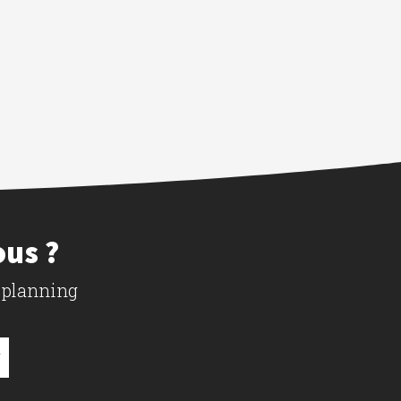
ous ?
 planning