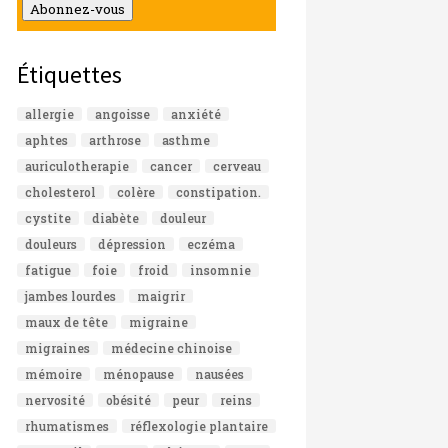
mail
Abonnez-vous
Étiquettes
allergie
angoisse
anxiété
aphtes
arthrose
asthme
auriculotherapie
cancer
cerveau
cholesterol
colère
constipation.
cystite
diabète
douleur
douleurs
dépression
eczéma
fatigue
foie
froid
insomnie
jambes lourdes
maigrir
maux de tête
migraine
migraines
médecine chinoise
mémoire
ménopause
nausées
nervosité
obésité
peur
reins
rhumatismes
réflexologie plantaire