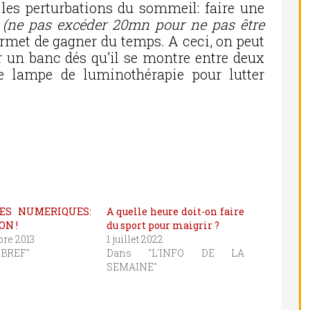
les perturbations du sommeil: faire une
e
(ne pas excéder 20mn pour ne pas être
ermet de gagner du temps. A ceci, on peut
r un banc dés qu’il se montre entre deux
e lampe de luminothérapie pour lutter
ES NUMERIQUES:
A quelle heure doit-on faire
ON !
du sport pour maigrir ?
re 2013
1 juillet 2022
 BREF"
Dans "L'INFO DE LA
SEMAINE"