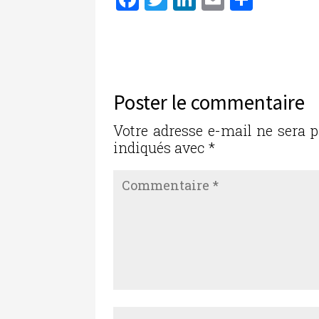
a
w
n
m
ar
c
it
k
ai
ta
e
te
e
l
g
b
r
dI
er
Poster le commentaire
o
n
o
Votre adresse e-mail ne sera p
indiqués avec
*
k