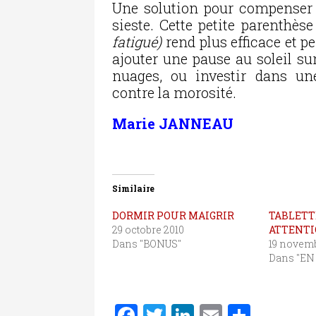
Une solution pour compenser 
sieste. Cette petite parenthès
fatigué)
rend plus efficace et p
ajouter une pause au soleil su
nuages, ou investir dans un
contre la morosité.
Marie JANNEAU
Similaire
DORMIR POUR MAIGRIR
TABLETT
29 octobre 2010
ATTENTI
Dans "BONUS"
19 novemb
Dans "EN
F
T
Li
E
P