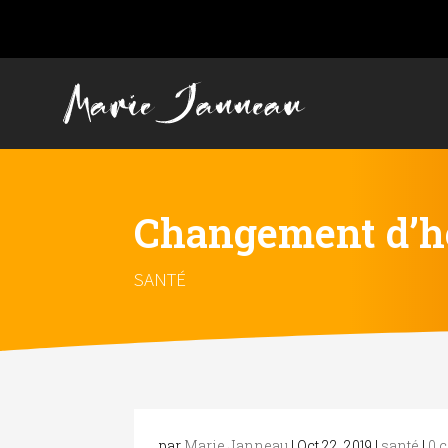
Changement d’heur
SANTÉ
par
Marie Janneau
|
Oct 22, 2019
|
santé
|
0 