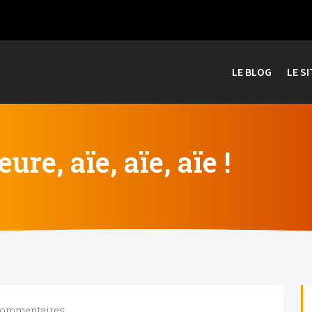
LE BLOG
LE SI
e, aïe, aïe, aïe !
commentaires