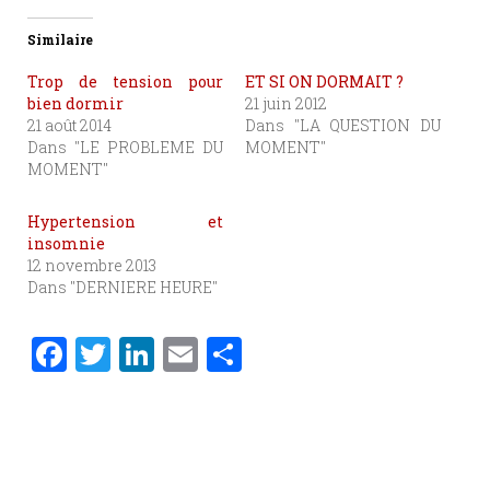
Similaire
Trop de tension pour
ET SI ON DORMAIT ?
bien dormir
21 juin 2012
21 août 2014
Dans "LA QUESTION DU
Dans "LE PROBLEME DU
MOMENT"
MOMENT"
Hypertension et
insomnie
12 novembre 2013
Dans "DERNIERE HEURE"
F
T
Li
E
P
a
w
n
m
ar
c
it
k
ai
ta
e
te
e
l
g