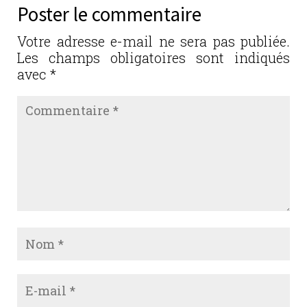
b
r
dI
er
Poster le commentaire
o
n
o
Votre adresse e-mail ne sera pas publiée.
Les champs obligatoires sont indiqués
k
avec
*