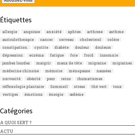
Abonnez-vous
Étiquettes
allergie
angoisse
anxiété
aphtes
arthrose
asthme
auriculotherapie
cancer
cerveau
cholesterol
colère
constipation.
cystite
diabète
douleur
douleurs
dépression
eczéma
fatigue
foie
froid
insomnie
jambes lourdes
maigrir
maux de tête
migraine
migraines
médecine chinoise
mémoire
ménopause
nausées
nervosité
obésité
peur
reins
rhumatismes
réflexologie plantaire
Sommeil
stress
thé vert
toux
vertiges
émotions
énergie
œdème
Catégories
A QUOI SERT ?
ACTU