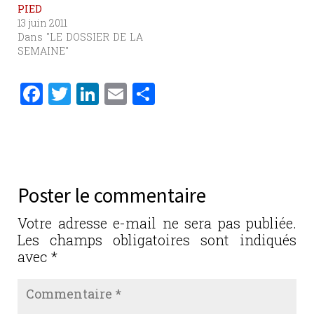
PIED
13 juin 2011
Dans "LE DOSSIER DE LA
SEMAINE"
F
T
Li
E
P
a
w
n
m
ar
c
it
k
ai
ta
e
te
e
l
g
b
r
dI
er
Poster le commentaire
o
n
o
Votre adresse e-mail ne sera pas publiée.
Les champs obligatoires sont indiqués
k
avec
*