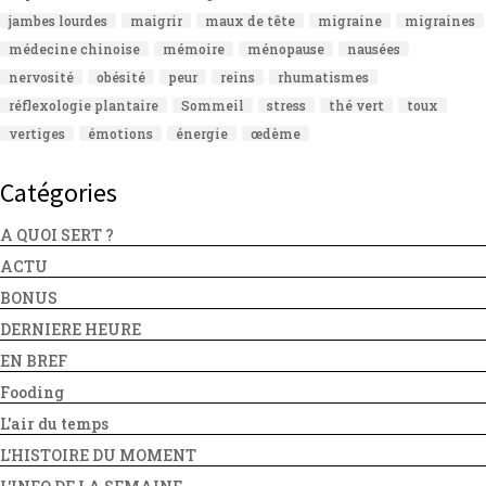
jambes lourdes
maigrir
maux de tête
migraine
migraines
médecine chinoise
mémoire
ménopause
nausées
nervosité
obésité
peur
reins
rhumatismes
réflexologie plantaire
Sommeil
stress
thé vert
toux
vertiges
émotions
énergie
œdème
Catégories
A QUOI SERT ?
ACTU
BONUS
DERNIERE HEURE
EN BREF
Fooding
L'air du temps
L'HISTOIRE DU MOMENT