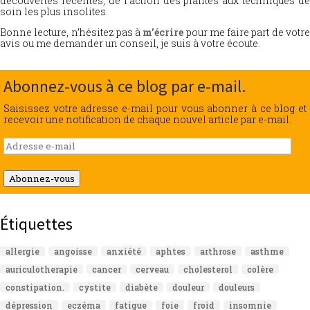
découvertes récentes, de l’action des plantes aux techniques de
soin les plus insolites.
Bonne lecture, n’hésitez pas à
m’écrire
pour me faire part de votr
avis ou me demander un conseil, je suis à votre écoute.
Abonnez-vous à ce blog par e-mail.
Saisissez votre adresse e-mail pour vous abonner à ce blog et
recevoir une notification de chaque nouvel article par e-mail.
Adresse
e-
mail
Abonnez-vous
Étiquettes
allergie
angoisse
anxiété
aphtes
arthrose
asthme
auriculotherapie
cancer
cerveau
cholesterol
colère
constipation.
cystite
diabète
douleur
douleurs
dépression
eczéma
fatigue
foie
froid
insomnie