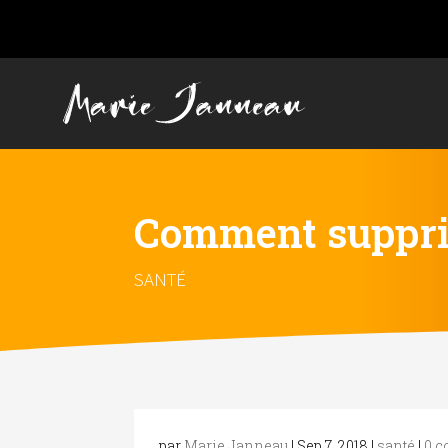
Comment supprim
SANTÉ
par
Marie Janneau
|
Sep 7, 2018
|
santé
|
0 