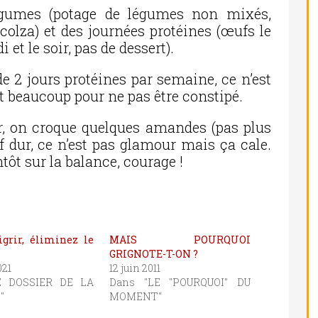
égumes (potage de légumes non mixés,
olza) et des journées protéines (œufs le
et le soir, pas de dessert).
de 2 jours protéines par semaine, ce n’est
it beaucoup pour ne pas être constipé.
er, on croque quelques amandes (pas plus
f dur, ce n’est pas glamour mais ça cale.
tôt sur la balance, courage !
grir, éliminez le
MAIS POURQUOI
GRIGNOTE-T-ON ?
021
12 juin 2011
E DOSSIER DE LA
Dans "LE "POURQUOI" DU
"
MOMENT"