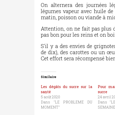
On alternera des journées l
légumes vapeur avec huile de c
matin, poisson ou viande à midi 
Attention, on ne fait pas plus 
pas bon pour les reins et on bo
S’il y a des envies de grignot
de dix), des carottes ou un œu
Cet effort sera récompensé bien
Similaire
Les dégâts du sucre sur la
Pour mai
santé
sucre
5 août 2020
24 avril 2
Dans "LE PROBLEME DU
Dans "L
MOMENT"
SEMAINE