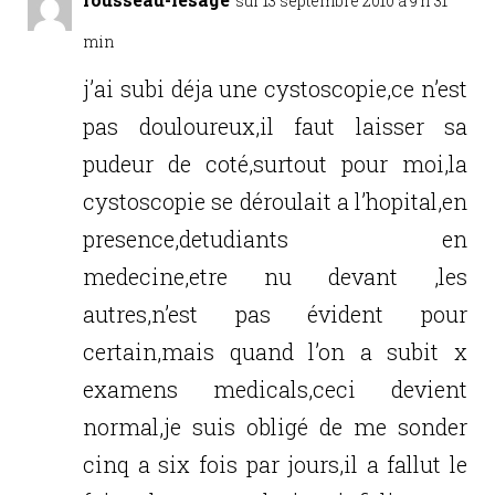
o
sur 13 septembre 2010 à 9 h 31
k
min
j’ai subi déja une cystoscopie,ce n’est
pas douloureux,il faut laisser sa
pudeur de coté,surtout pour moi,la
cystoscopie se déroulait a l’hopital,en
presence,detudiants en
medecine,etre nu devant ,les
autres,n’est pas évident pour
certain,mais quand l’on a subit x
examens medicals,ceci devient
normal,je suis obligé de me sonder
cinq a six fois par jours,il a fallut le