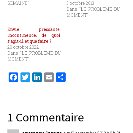
SEMAINE"
3 octobre 2013
Dans "LE PROBLEME DU
MOMENT"
Envie pressante,
incontinence, de quoi
s’agit-il et que faire ?
20 octobre 2022
Dans "LE PROBLEME DU
MOMENT"
F
T
Li
E
P
a
w
n
m
ar
c
it
k
ai
ta
e
te
e
l
g
b
r
dI
er
1 Commentaire
o
n
rousseau-lesage