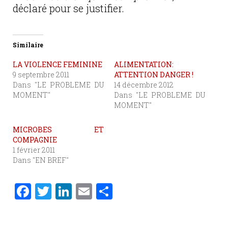
déclaré pour se justifier.
Similaire
LA VIOLENCE FEMININE
ALIMENTATION:
9 septembre 2011
ATTENTION DANGER !
Dans "LE PROBLEME DU
14 décembre 2012
MOMENT"
Dans "LE PROBLEME DU
MOMENT"
MICROBES ET
COMPAGNIE
1 février 2011
Dans "EN BREF"
F
T
Li
E
P
a
w
n
m
ar
c
it
k
ai
ta