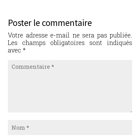
e
te
e
l
g
b
r
dI
er
Poster le commentaire
o
n
o
Votre adresse e-mail ne sera pas publiée.
Les champs obligatoires sont indiqués
k
avec
*