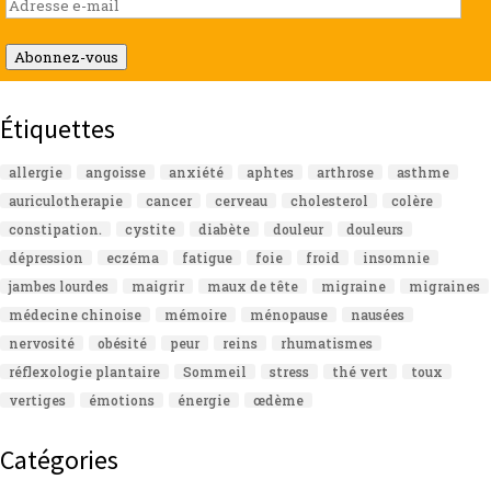
Adresse
e-
mail
Abonnez-vous
Étiquettes
allergie
angoisse
anxiété
aphtes
arthrose
asthme
auriculotherapie
cancer
cerveau
cholesterol
colère
constipation.
cystite
diabète
douleur
douleurs
dépression
eczéma
fatigue
foie
froid
insomnie
jambes lourdes
maigrir
maux de tête
migraine
migraines
médecine chinoise
mémoire
ménopause
nausées
nervosité
obésité
peur
reins
rhumatismes
réflexologie plantaire
Sommeil
stress
thé vert
toux
vertiges
émotions
énergie
œdème
Catégories