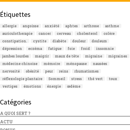
Étiquettes
allergie
angoisse
anxiété
aphtes
arthrose
asthme
auriculotherapie
cancer
cerveau
cholesterol
colère
constipation.
cystite
diabète
douleur
douleurs
dépression
eczéma
fatigue
foie
froid
insomnie
jambes lourdes
maigrir
maux de tête
migraine
migraines
médecine chinoise
mémoire
ménopause
nausées
nervosité
obésité
peur
reins
rhumatismes
réflexologie plantaire
Sommeil
stress
thé vert
toux
vertiges
émotions
énergie
œdème
Catégories
A QUOI SERT ?
ACTU