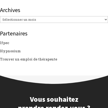
Archives
Archives
Partenaires
Ifpec
Hypnosium
Trouver un emploi de thérapeute
Vous souhaitez
prendre rendez-vous ?