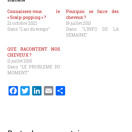
Similaire
Connaissez-vous le
Pourquoi se faire des
« Scalp-popping » ?
cheveux ?
21 octobre 2021
19 juillet 2013
Dans "L'air du temps"
Dans "L'INFO DE LA
SEMAINE"
QUE RACONTENT NOS
CHEVEUX ?
11 juillet 2010
Dans "LE PROBLEME DU
MOMENT"
F
T
Li
E
P
a
w
n
m
ar
c
it
k
ai
ta
e
te
e
l
g
b
r
dI
er