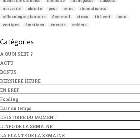
médecine chinoise
mémoire
ménopause
nausées
nervosité
obésité
peur
reins
rhumatismes
réflexologie plantaire
Sommeil
stress
thé vert
toux
vertiges
émotions
énergie
œdème
Catégories
A QUOI SERT ?
ACTU
BONUS
DERNIERE HEURE
EN BREF
Fooding
L'air du temps
L'HISTOIRE DU MOMENT
L'INFO DE LA SEMAINE
LA PLANTE DE LA SEMAINE