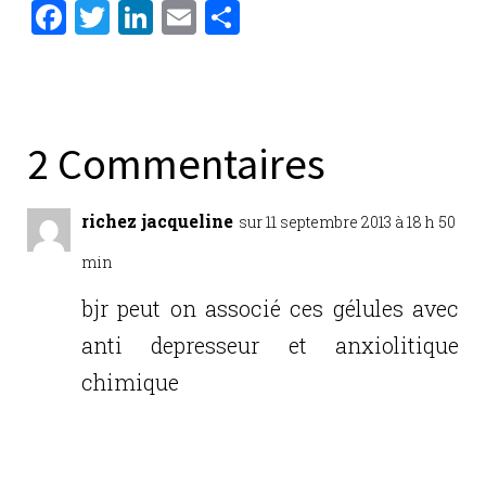
F
T
Li
E
P
a
w
n
m
ar
c
it
k
ai
ta
e
te
e
l
g
b
r
dI
er
2 Commentaires
o
n
o
richez jacqueline
sur 11 septembre 2013 à 18 h 50
k
min
bjr peut on associé ces gélules avec
anti depresseur et anxiolitique
chimique
Réponse