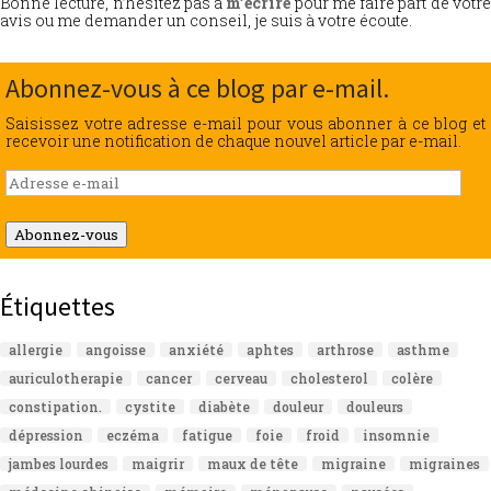
Bonne lecture, n’hésitez pas à
m’écrire
pour me faire part de votr
avis ou me demander un conseil, je suis à votre écoute.
Abonnez-vous à ce blog par e-mail.
Saisissez votre adresse e-mail pour vous abonner à ce blog et
recevoir une notification de chaque nouvel article par e-mail.
Adresse
e-
mail
Abonnez-vous
Étiquettes
allergie
angoisse
anxiété
aphtes
arthrose
asthme
auriculotherapie
cancer
cerveau
cholesterol
colère
constipation.
cystite
diabète
douleur
douleurs
dépression
eczéma
fatigue
foie
froid
insomnie
jambes lourdes
maigrir
maux de tête
migraine
migraines