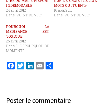
DIRE DU MAL: UN SPORT
« JE NE CROIS PAS AUX
INDEMODABLE
MOTS QUI TUENT»
24 avril 2012
16 août 2010
Dans "POINT DE VUE"
Dans "POINT DE VUE"
POURQUOI LA
MEDISANCE EST
TOXIQUE
25 avril 2012
Dans "LE "POURQUOI" DU
MOMENT"
F
T
Li
E
P
a
w
n
m
ar
c
it
k
ai
ta
e
te
e
l
g
b
r
dI
er
Poster le commentaire
o
n