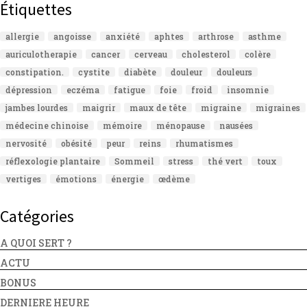
Étiquettes
allergie
angoisse
anxiété
aphtes
arthrose
asthme
auriculotherapie
cancer
cerveau
cholesterol
colère
constipation.
cystite
diabète
douleur
douleurs
dépression
eczéma
fatigue
foie
froid
insomnie
jambes lourdes
maigrir
maux de tête
migraine
migraines
médecine chinoise
mémoire
ménopause
nausées
nervosité
obésité
peur
reins
rhumatismes
réflexologie plantaire
Sommeil
stress
thé vert
toux
vertiges
émotions
énergie
œdème
Catégories
A QUOI SERT ?
ACTU
BONUS
DERNIERE HEURE