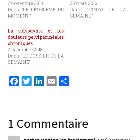
7 novembre 2014
25 mars 2016
Dans "LE PROBLEME DU
Dans "L'INFO DE LA
MOMENT"
SEMAINE"
La vulvodynie et les
douleurs pelvipérinéales
chroniques
2 décembre 2013
Dans "LE DOSSIER DE LA
SEMAINE"
F
T
Li
E
P
a
w
n
m
ar
c
it
k
ai
ta
e
te
e
l
g
b
r
dI
er
1 Commentaire
o
n
pertes vaginales traitement