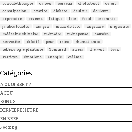
auriculotherapie
cancer
cerveau
cholesterol
colère
constipation.
cystite
diabète
douleur
douleurs
dépression
eczéma
fatigue
foie
froid
insomnie
jambes lourdes
maigrir
maux de tête
migraine
migraines
médecine chinoise
mémoire
ménopause
nausées
nervosité
obésité
peur
reins
rhumatismes
réflexologie plantaire
Sommeil
stress
thé vert
toux
vertiges
émotions
énergie
œdème
Catégories
A QUOI SERT ?
ACTU
BONUS
DERNIERE HEURE
EN BREF
Fooding