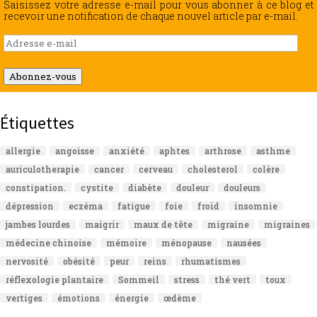
Saisissez votre adresse e-mail pour vous abonner à ce blog et
recevoir une notification de chaque nouvel article par e-mail.
Adresse
e-
mail
Abonnez-vous
Étiquettes
allergie
angoisse
anxiété
aphtes
arthrose
asthme
auriculotherapie
cancer
cerveau
cholesterol
colère
constipation.
cystite
diabète
douleur
douleurs
dépression
eczéma
fatigue
foie
froid
insomnie
jambes lourdes
maigrir
maux de tête
migraine
migraines
médecine chinoise
mémoire
ménopause
nausées
nervosité
obésité
peur
reins
rhumatismes
réflexologie plantaire
Sommeil
stress
thé vert
toux
vertiges
émotions
énergie
œdème