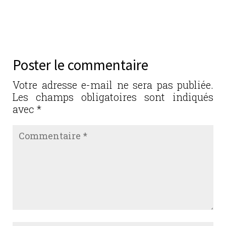
a
w
n
m
ar
c
it
k
ai
ta
e
te
e
l
g
b
r
dI
er
Poster le commentaire
o
n
o
Votre adresse e-mail ne sera pas publiée.
Les champs obligatoires sont indiqués
k
avec
*