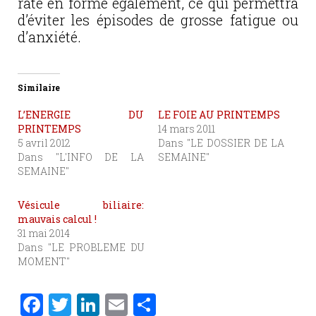
rate en forme également, ce qui permettra
d’éviter les épisodes de grosse fatigue ou
d’anxiété.
Similaire
L’ENERGIE DU
LE FOIE AU PRINTEMPS
PRINTEMPS
14 mars 2011
5 avril 2012
Dans "LE DOSSIER DE LA
Dans "L'INFO DE LA
SEMAINE"
SEMAINE"
Vésicule biliaire:
mauvais calcul !
31 mai 2014
Dans "LE PROBLEME DU
MOMENT"
F
T
Li
E
P