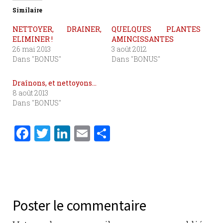
Similaire
NETTOYER, DRAINER,
QUELQUES PLANTES
ELIMINER !
AMINCISSANTES
26 mai 2013
3 août 2012
Dans "BONUS"
Dans "BONUS"
Draînons, et nettoyons…
8 août 2013
Dans "BONUS"
F
T
Li
E
P
a
w
n
m
ar
c
it
k
ai
ta
e
te
e
l
g
b
r
dI
er
Poster le commentaire
o
n