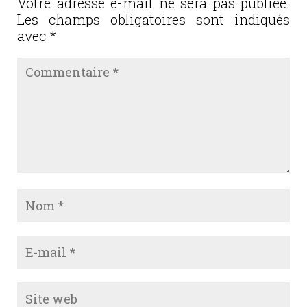
o
Votre adresse e-mail ne sera pas publiée.
Les champs obligatoires sont indiqués
k
avec
*