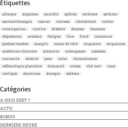
Étiquettes
allergie
angoisse
anxiété
aphtes
arthrose
asthme
auriculotherapie
cancer
cerveau
cholesterol
colère
constipation.
cystite
diabète
douleur
douleurs
dépression
eczéma
fatigue
foie
froid
insomnie
jambes lourdes
maigrir
maux de tête
migraine
migraines
médecine chinoise
mémoire
ménopause
nausées
nervosité
obésité
peur
reins
rhumatismes
réflexologie plantaire
Sommeil
stress
thé vert
toux
vertiges
émotions
énergie
œdème
Catégories
A QUOI SERT ?
ACTU
BONUS
DERNIERE HEURE