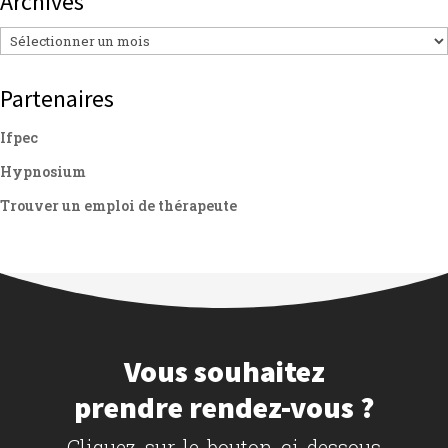
Archives
Archives
Partenaires
Ifpec
Hypnosium
Trouver un emploi de thérapeute
Vous souhaitez
prendre rendez-vous ?
Cliquez sur le bouton ci-dessous