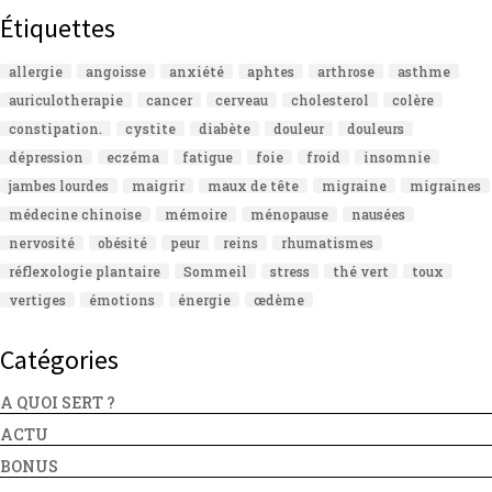
Étiquettes
allergie
angoisse
anxiété
aphtes
arthrose
asthme
auriculotherapie
cancer
cerveau
cholesterol
colère
constipation.
cystite
diabète
douleur
douleurs
dépression
eczéma
fatigue
foie
froid
insomnie
jambes lourdes
maigrir
maux de tête
migraine
migraines
médecine chinoise
mémoire
ménopause
nausées
nervosité
obésité
peur
reins
rhumatismes
réflexologie plantaire
Sommeil
stress
thé vert
toux
vertiges
émotions
énergie
œdème
Catégories
A QUOI SERT ?
ACTU
BONUS