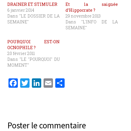
DRAINER ET STIMULER
Et la saignée
6 janvier 2014
d’Hippocrate ?
Dans "LE DOSSIER DE LA
29 novembre 2013
SEMAINE"
Dans "L'INFO DE LA
SEMAINE"
POURQUOI EST-ON
OCNOPHILE ?
20 février 2011
Dans "LE "POURQUOI" DU
MOMENT"
F
T
Li
E
P
a
w
n
m
ar
c
it
k
ai
ta
e
te
e
l
g
b
r
dI
er
Poster le commentaire
o
n