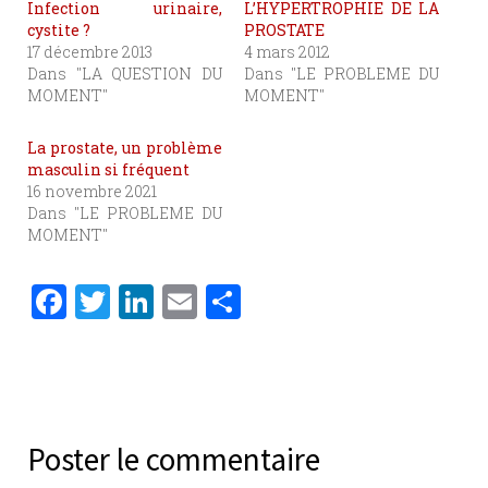
Infection urinaire,
L’HYPERTROPHIE DE LA
cystite ?
PROSTATE
17 décembre 2013
4 mars 2012
Dans "LA QUESTION DU
Dans "LE PROBLEME DU
MOMENT"
MOMENT"
La prostate, un problème
masculin si fréquent
16 novembre 2021
Dans "LE PROBLEME DU
MOMENT"
F
T
Li
E
P
a
w
n
m
ar
c
it
k
ai
ta
e
te
e
l
g
b
r
dI
er
Poster le commentaire
o
n