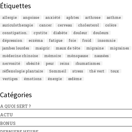
Étiquettes
allergie
angoisse
anxiété
aphtes
arthrose
asthme
auriculotherapie
cancer
cerveau
cholesterol
colère
constipation.
cystite
diabète
douleur
douleurs
dépression
eczéma
fatigue
foie
froid
insomnie
jambes lourdes
maigrir
maux de tête
migraine
migraines
médecine chinoise
mémoire
ménopause
nausées
nervosité
obésité
peur
reins
rhumatismes
réflexologie plantaire
Sommeil
stress
thé vert
toux
vertiges
émotions
énergie
œdème
Catégories
A QUOI SERT ?
ACTU
BONUS
DERNIERE HEURE