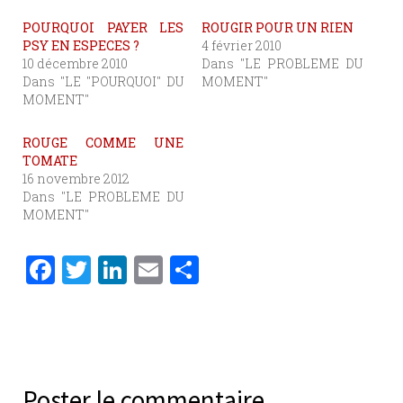
POURQUOI PAYER LES
ROUGIR POUR UN RIEN
PSY EN ESPECES ?
4 février 2010
10 décembre 2010
Dans "LE PROBLEME DU
Dans "LE "POURQUOI" DU
MOMENT"
MOMENT"
ROUGE COMME UNE
TOMATE
16 novembre 2012
Dans "LE PROBLEME DU
MOMENT"
F
T
Li
E
P
a
w
n
m
ar
c
it
k
ai
ta
e
te
e
l
g
b
r
dI
er
Poster le commentaire