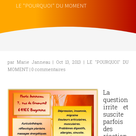
LE "POURQUOI" DU MOMENT
par
Marie Janneau
|
Oct 13, 2013
|
LE "POURQUOI" DU
MOMENT
|
0 commentaires
La
question
irrite et
suscite
parfois
des