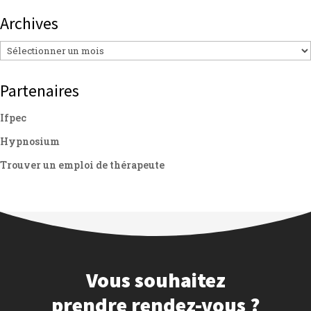
Archives
Archives
Partenaires
Ifpec
Hypnosium
Trouver un emploi de thérapeute
Vous souhaitez
prendre rendez-vous ?