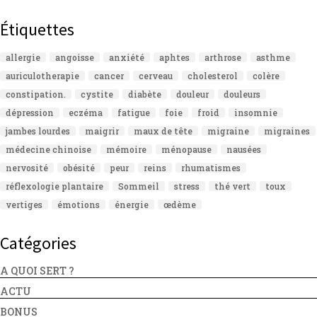
Étiquettes
allergie
angoisse
anxiété
aphtes
arthrose
asthme
auriculotherapie
cancer
cerveau
cholesterol
colère
constipation.
cystite
diabète
douleur
douleurs
dépression
eczéma
fatigue
foie
froid
insomnie
jambes lourdes
maigrir
maux de tête
migraine
migraines
médecine chinoise
mémoire
ménopause
nausées
nervosité
obésité
peur
reins
rhumatismes
réflexologie plantaire
Sommeil
stress
thé vert
toux
vertiges
émotions
énergie
œdème
Catégories
A QUOI SERT ?
ACTU
BONUS