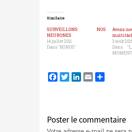
Similaire
SURVEILLONS NOS
Avons-n
NEURONES
multitâch
14 juillet 2011
3 août 201
Dans "BONUS"
Dans "
MOMENT
F
T
Li
E
P
a
w
n
m
ar
c
it
k
ai
ta
e
te
e
l
g
b
r
dI
er
Poster le commentaire
o
n
Votre adresse e-mail ne sera p