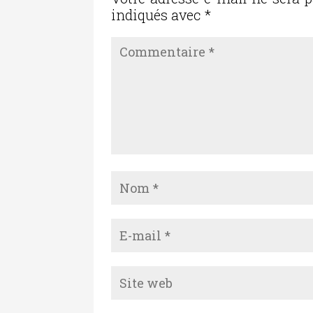
o
indiqués avec
*
k