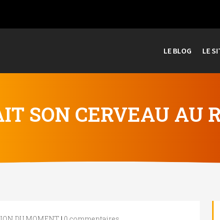
LE BLOG
LE SI
AIT SON CERVEAU AU R
TION DU MOMENT
|
0 commentaires