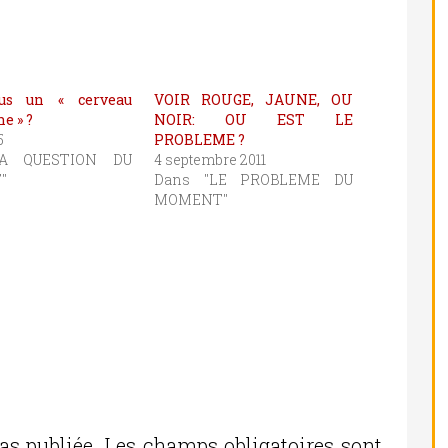
ous un « cerveau
VOIR ROUGE, JAUNE, OU
e » ?
NOIR: OU EST LE
5
PROBLEME ?
LA QUESTION DU
4 septembre 2011
"
Dans "LE PROBLEME DU
MOMENT"
as publiée.
Les champs obligatoires sont