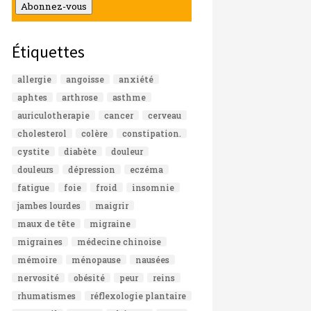
mail
Abonnez-vous
Étiquettes
allergie
angoisse
anxiété
aphtes
arthrose
asthme
auriculotherapie
cancer
cerveau
cholesterol
colère
constipation.
cystite
diabète
douleur
douleurs
dépression
eczéma
fatigue
foie
froid
insomnie
jambes lourdes
maigrir
maux de tête
migraine
migraines
médecine chinoise
mémoire
ménopause
nausées
nervosité
obésité
peur
reins
rhumatismes
réflexologie plantaire