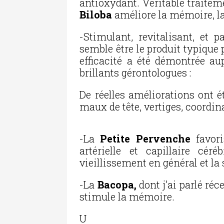
antioxydant. Véritable traiteme
Biloba
améliore la mémoire, la
-Stimulant, revitalisant, et 
semble être le produit typique
efficacité a été démontrée a
brillants gérontologues :
De réelles améliorations ont 
maux de tête, vertiges, coordina
-La
Petite Pervenche
favori
artérielle et capillaire cér
vieillissement en général et la
-La
Bacopa,
dont j’ai parlé ré
stimule la mémoire.
U