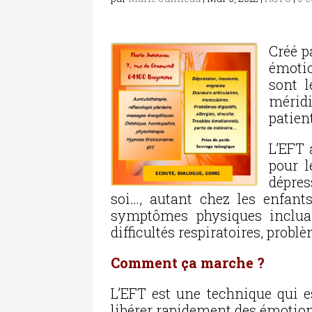
Créé p
émoti
sont l
méridi
patien
L’EFT 
pour l
dépre
soi…, autant chez les enfant
symptômes physiques incluan
difficultés respiratoires, probl
Comment ça marche ?
L’EFT est une technique qui es
libérer rapidement des émotio