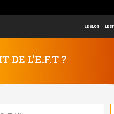
LE BLOG
LE SI
T DE L’E.F.T ?
commentaires