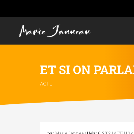
ET SI ON PARLAI
ACTU
par
Marie Janneau
|
Mar 6, 2012
|
ACTU
|
0 