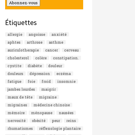
mail
Abonnez-vous
Étiquettes
allergie
angoisse
anxiété
aphtes
arthrose
asthme
auriculotherapie
cancer
cerveau
cholesterol
colère
constipation.
cystite
diabète
douleur
douleurs
dépression
eczéma
fatigue
foie
froid
insomnie
jambes lourdes
maigrir
maux de tête
migraine
migraines
médecine chinoise
mémoire
ménopause
nausées
nervosité
obésité
peur
reins
rhumatismes
réflexologie plantaire