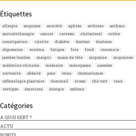
Étiquettes
allergie
angoisse
anxiété
aphtes
arthrose
asthme
auriculotherapie
cancer
cerveau
cholesterol
colère
constipation.
cystite
diabète
douleur
douleurs
dépression
eczéma
fatigue
foie
froid
insomnie
jambes lourdes
maigrir
maux de tête
migraine
migraines
médecine chinoise
mémoire
ménopause
nausées
nervosité
obésité
peur
reins
rhumatismes
réflexologie plantaire
Sommeil
stress
thé vert
toux
vertiges
émotions
énergie
œdème
Catégories
A QUOI SERT ?
ACTU
BONUS