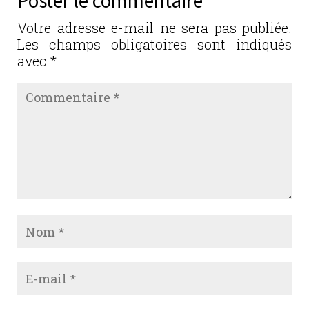
Poster le commentaire
o
n
o
Votre adresse e-mail ne sera pas publiée.
Les champs obligatoires sont indiqués
k
avec
*