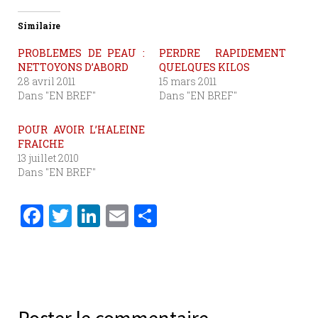
Similaire
PROBLEMES DE PEAU :
PERDRE RAPIDEMENT
NETTOYONS D’ABORD
QUELQUES KILOS
28 avril 2011
15 mars 2011
Dans "EN BREF"
Dans "EN BREF"
POUR AVOIR L’HALEINE
FRAICHE
13 juillet 2010
Dans "EN BREF"
F
T
Li
E
P
a
w
n
m
ar
c
it
k
ai
ta
e
te
e
l
g
b
r
dI
er