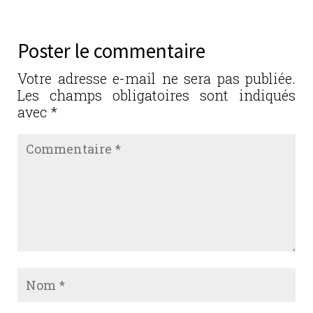
e
te
e
l
g
b
r
dI
er
Poster le commentaire
o
n
o
Votre adresse e-mail ne sera pas publiée.
Les champs obligatoires sont indiqués
k
avec
*