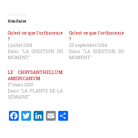
Similaire
Qu’est-ce que l’orthorexie
Qu’est-ce que l’orthorexie
?
?
1 juillet 2014
20 septembre 2014
Dans "LA QUESTION DU
Dans "LA QUESTION DU
MOMENT"
MOMENT"
LE CHRYSANTHELLUM
AMERICANUM
17 mars 2010
Dans "LA PLANTE DE LA
SEMAINE"
F
T
Li
E
P
a
w
n
m
ar
c
it
k
ai
ta