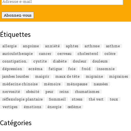
Adresse
e-
mail
Abonnez-vous
Étiquettes
allergie
angoisse
anxiété
aphtes
arthrose
asthme
auriculotherapie
cancer
cerveau
cholesterol
colère
constipation.
cystite
diabète
douleur
douleurs
dépression
eczéma
fatigue
foie
froid
insomnie
jambes lourdes
maigrir
maux de tête
migraine
migraines
médecine chinoise
mémoire
ménopause
nausées
nervosité
obésité
peur
reins
rhumatismes
réflexologie plantaire
Sommeil
stress
thé vert
toux
vertiges
émotions
énergie
œdème
Catégories