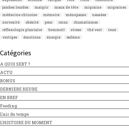
jambes lourdes
maigrir
maux de tête
migraine
migraines
médecine chinoise
mémoire
ménopause
nausées
nervosité
obésité
peur
reins
rhumatismes
réflexologie plantaire
Sommeil
stress
thé vert
toux
vertiges
émotions
énergie
œdème
Catégories
A QUOI SERT ?
ACTU
BONUS
DERNIERE HEURE
EN BREF
Fooding
L'air du temps
L'HISTOIRE DU MOMENT