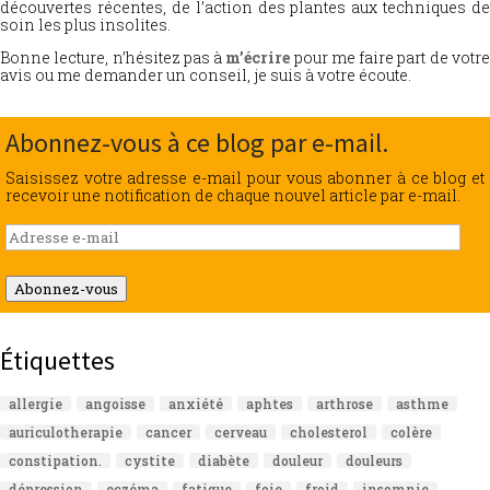
découvertes récentes, de l’action des plantes aux techniques de
soin les plus insolites.
Bonne lecture, n’hésitez pas à
m’écrire
pour me faire part de votr
avis ou me demander un conseil, je suis à votre écoute.
Abonnez-vous à ce blog par e-mail.
Saisissez votre adresse e-mail pour vous abonner à ce blog et
recevoir une notification de chaque nouvel article par e-mail.
Adresse
e-
mail
Abonnez-vous
Étiquettes
allergie
angoisse
anxiété
aphtes
arthrose
asthme
auriculotherapie
cancer
cerveau
cholesterol
colère
constipation.
cystite
diabète
douleur
douleurs
dépression
eczéma
fatigue
foie
froid
insomnie