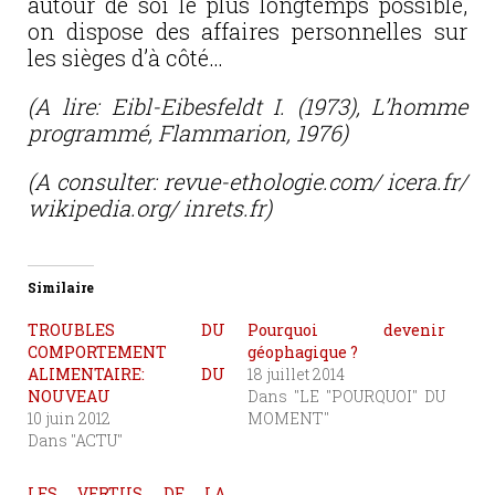
autour de soi le plus longtemps possible,
on dispose des affaires personnelles sur
les sièges d’à côté…
(A lire: Eibl-Eibesfeldt I. (1973), L’homme
programmé, Flammarion, 1976)
(A consulter: revue-ethologie.com/ icera.fr/
wikipedia.org/ inrets.fr)
Similaire
TROUBLES DU
Pourquoi devenir
COMPORTEMENT
géophagique ?
ALIMENTAIRE: DU
18 juillet 2014
NOUVEAU
Dans "LE "POURQUOI" DU
10 juin 2012
MOMENT"
Dans "ACTU"
LES VERTUS DE LA