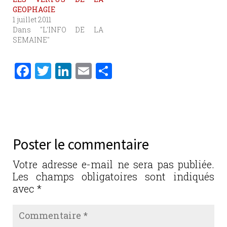
GEOPHAGIE
1 juillet 2011
Dans "L'INFO DE LA
SEMAINE"
F
T
Li
E
P
a
w
n
m
ar
c
it
k
ai
ta
e
te
e
l
g
b
r
dI
er
Poster le commentaire
o
n
o
Votre adresse e-mail ne sera pas publiée.
Les champs obligatoires sont indiqués
k
avec
*