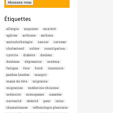
mail
Abonnez-vous
Étiquettes
allergie
angoisse
anxiété
aphtes
arthrose
asthme
auriculotherapie
cancer
cerveau
cholesterol
colère
constipation.
cystite
diabète
douleur
douleurs
dépression
eczéma
fatigue
foie
froid
insomnie
jambes lourdes
maigrir
maux de tête
migraine
migraines
médecine chinoise
mémoire
ménopause
nausées
nervosité
obésité
peur
reins
rhumatismes
réflexologie plantaire