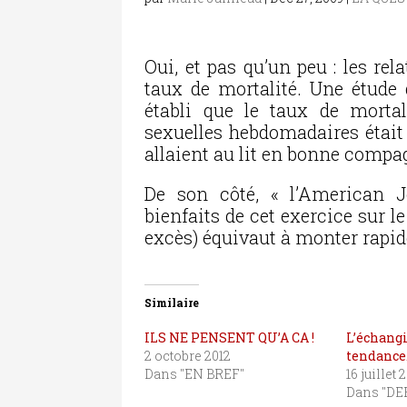
Oui, et pas qu’un peu : les rel
taux de mortalité. Une étude
établi que le taux de morta
sexuelles hebdomadaires était 
allaient au lit en bonne compa
De son côté, « l’American J
bienfaits de cet exercice sur l
excès) équivaut à monter rapi
Similaire
ILS NE PENSENT QU’A CA !
L’écha
2 octobre 2012
tendance
Dans "EN BREF"
16 juillet 
Dans "DE