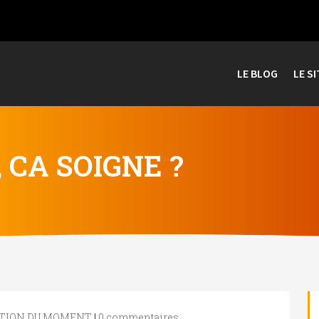
LE BLOG
LE SI
 CA SOIGNE ?
STION DU MOMENT
|
0 commentaires