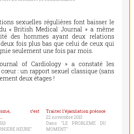
ations sexuelles régulières font baisser le
 du « British Medical Journal » a même
lité des hommes ayant deux relations
deux fois plus bas que celui de ceux qui
gnie seulement une fois par mois.
ournal of Cardiology » a constaté les
e cœur : un rapport sexuel classique (sans
dement deux étages !
ngisme, c’est
Traiter l’éjaculation précoce
…
22 novembre 2013
2013
Dans "LE PROBLEME DU
RNIERE HEURE"
MOMENT"