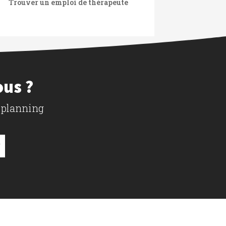
Trouver un emploi de thérapeute
ous ?
 planning