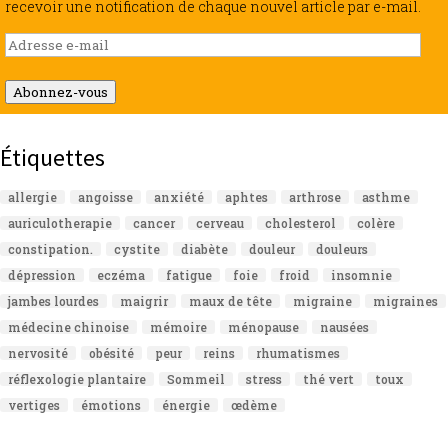
recevoir une notification de chaque nouvel article par e-mail.
Adresse
e-
mail
Abonnez-vous
Étiquettes
allergie
angoisse
anxiété
aphtes
arthrose
asthme
auriculotherapie
cancer
cerveau
cholesterol
colère
constipation.
cystite
diabète
douleur
douleurs
dépression
eczéma
fatigue
foie
froid
insomnie
jambes lourdes
maigrir
maux de tête
migraine
migraines
médecine chinoise
mémoire
ménopause
nausées
nervosité
obésité
peur
reins
rhumatismes
réflexologie plantaire
Sommeil
stress
thé vert
toux
vertiges
émotions
énergie
œdème