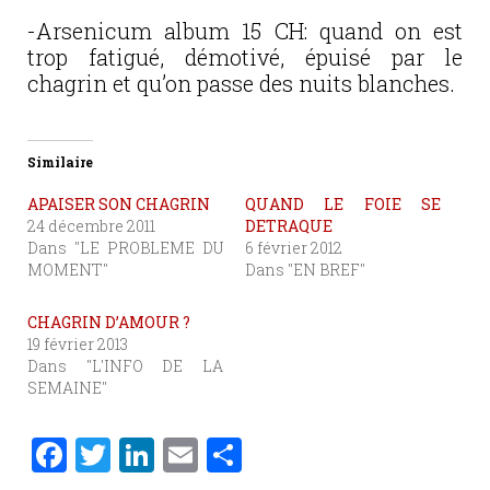
-Arsenicum album 15 CH: quand on est
trop fatigué, démotivé, épuisé par le
chagrin et qu’on passe des nuits blanches.
Similaire
APAISER SON CHAGRIN
QUAND LE FOIE SE
24 décembre 2011
DETRAQUE
Dans "LE PROBLEME DU
6 février 2012
MOMENT"
Dans "EN BREF"
CHAGRIN D’AMOUR ?
19 février 2013
Dans "L'INFO DE LA
SEMAINE"
F
T
Li
E
P
a
w
n
m
ar