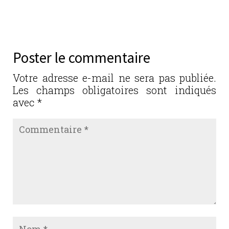
c
it
k
ai
ta
e
te
e
l
g
b
r
dI
er
Poster le commentaire
o
n
o
Votre adresse e-mail ne sera pas publiée.
Les champs obligatoires sont indiqués
k
avec
*