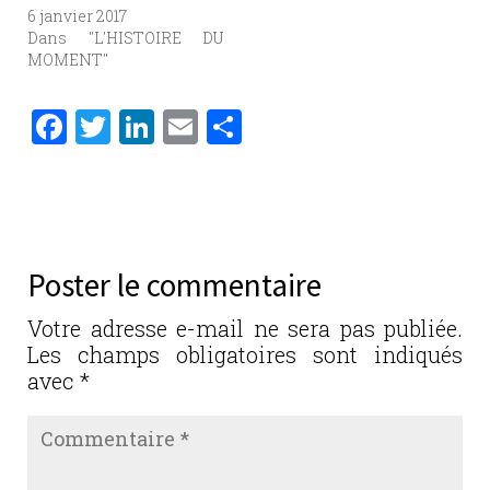
6 janvier 2017
Dans "L'HISTOIRE DU
MOMENT"
F
T
Li
E
P
a
w
n
m
ar
c
it
k
ai
ta
e
te
e
l
g
b
r
dI
er
Poster le commentaire
o
n
o
Votre adresse e-mail ne sera pas publiée.
Les champs obligatoires sont indiqués
k
avec
*