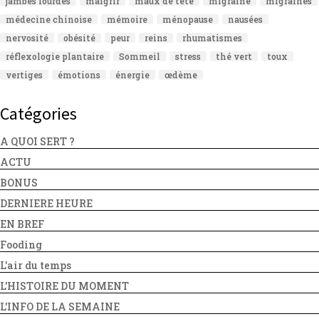
jambes lourdes
maigrir
maux de tête
migraine
migraines
médecine chinoise
mémoire
ménopause
nausées
nervosité
obésité
peur
reins
rhumatismes
réflexologie plantaire
Sommeil
stress
thé vert
toux
vertiges
émotions
énergie
œdème
Catégories
A QUOI SERT ?
ACTU
BONUS
DERNIERE HEURE
EN BREF
Fooding
L'air du temps
L'HISTOIRE DU MOMENT
L'INFO DE LA SEMAINE