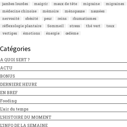
jambes lourdes
maigrir
maux de tête
migraine
migraines
médecine chinoise
mémoire
ménopause
nausées
nervosité
obésité
peur
reins
rhumatismes
réflexologie plantaire
Sommeil
stress
thé vert
toux
vertiges
émotions
énergie
œdème
Catégories
A QUOI SERT ?
ACTU
BONUS
DERNIERE HEURE
EN BREF
Fooding
L'air du temps
L'HISTOIRE DU MOMENT
L'INFO DE LA SEMAINE