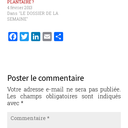
PLANTAIRE ?
4 février 2013
Dans "LE DOSSIER DE LA
SEMAINE"
F
T
Li
E
P
a
w
n
m
ar
c
it
k
ai
ta
e
te
e
l
g
b
r
dI
er
Poster le commentaire
o
n
o
Votre adresse e-mail ne sera pas publiée.
Les champs obligatoires sont indiqués
k
avec
*