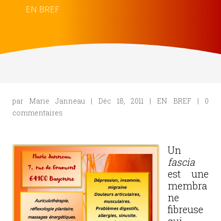
EN BREF
par
Marie Janneau
|
Déc 18, 2011
|
EN BREF
|
0
commentaires
Un
fascia
est une
membra
ne
fibreuse