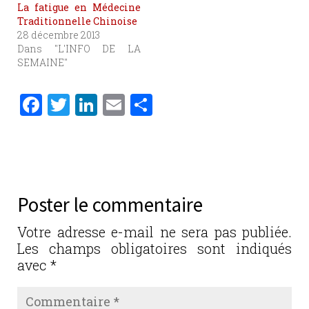
La fatigue en Médecine
Traditionnelle Chinoise
28 décembre 2013
Dans "L'INFO DE LA
SEMAINE"
F
T
Li
E
P
a
w
n
m
ar
c
it
k
ai
ta
e
te
e
l
g
b
r
dI
er
Poster le commentaire
o
n
o
Votre adresse e-mail ne sera pas publiée.
Les champs obligatoires sont indiqués
k
avec
*