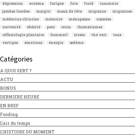
dépression
eczéma
fatigue
foie
froid
insomnie
jambes lourdes
maigrir
maux de tête
migraine
migraines
médecine chinoise
mémoire
ménopause
nausées
nervosité
obésité
peur
reins
rhumatismes
réflexologie plantaire
Sommeil
stress
thé vert
toux
vertiges
émotions
énergie
œdème
Catégories
A QUOI SERT ?
ACTU
BONUS
DERNIERE HEURE
EN BREF
Fooding
L'air du temps
L'HISTOIRE DU MOMENT