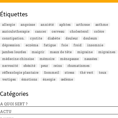
Étiquettes
allergie
angoisse
anxiété
aphtes
arthrose
asthme
auriculotherapie
cancer
cerveau
cholesterol
colère
constipation.
cystite
diabète
douleur
douleurs
dépression
eczéma
fatigue
foie
froid
insomnie
jambes lourdes
maigrir
maux de tête
migraine
migraines
médecine chinoise
mémoire
ménopause
nausées
nervosité
obésité
peur
reins
rhumatismes
réflexologie plantaire
Sommeil
stress
thé vert
toux
vertiges
émotions
énergie
œdème
Catégories
A QUOI SERT ?
ACTU