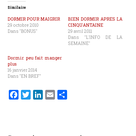
Similaire
DORMIR POUR MAIGRIR
BIEN DORMIR APRES LA
29 octobre 2010
CINQUANTAINE
Dans "BONUS"
29 avril 2011
Dans "L'INFO DE LA
SEMAINE"
Dormir peu fait manger
plus
16 janvier 2014
Dans "EN BREF"
F
T
Li
E
P
a
w
n
m
ar
c
it
k
ai
ta
e
te
e
l
g
b
r
dI
er