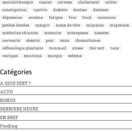
auriculotherapie
cancer
cerveau
cholesterol
colère
constipation.
cystite
diabète
douleur
douleurs
dépression
eczéma
fatigue
foie
froid
insomnie
jambes lourdes
maigrir
maux de tête
migraine
migraines
médecine chinoise
mémoire
ménopause
nausées
nervosité
obésité
peur
reins
rhumatismes
réflexologie plantaire
Sommeil
stress
thé vert
toux
vertiges
émotions
énergie
œdème
Catégories
A QUOI SERT ?
ACTU
BONUS
DERNIERE HEURE
EN BREF
Fooding