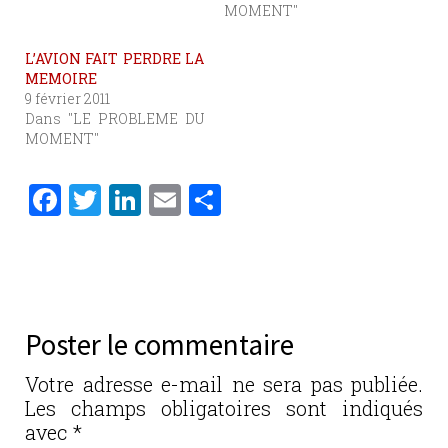
MOMENT"
L’AVION FAIT PERDRE LA
MEMOIRE
9 février 2011
Dans "LE PROBLEME DU
MOMENT"
F
T
Li
E
P
a
w
n
m
ar
c
it
k
ai
ta
e
te
e
l
g
b
r
dI
er
Poster le commentaire
o
n
o
Votre adresse e-mail ne sera pas publiée.
Les champs obligatoires sont indiqués
k
avec
*